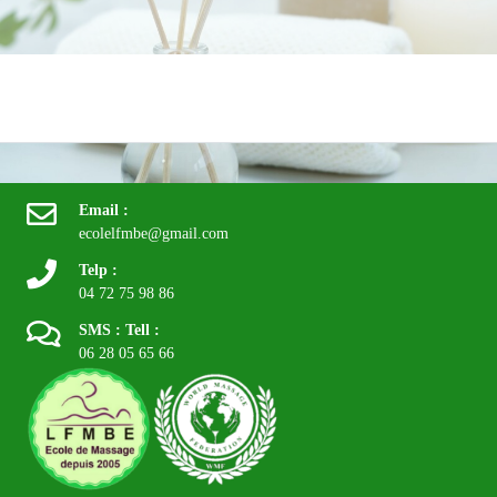
LFMBE ecole Formation Massage à Lyon - Aix Les Bains - Andrézieux Bouthéon - Besançon -Chalon
Sur Saône - Lyon - Saint Chamond - L'Horme - Valence - Swiss - Paris - Starsbourg - Marseille - Dijon -
Nice
Email :
ecolelfmbe@gmail.com
Telp :
04 72 75 98 86
SMS : Tell :
06 28 05 65 66