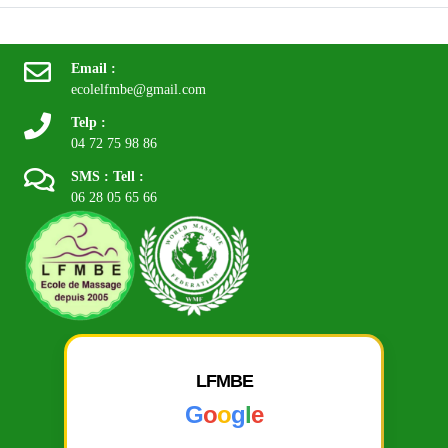
Email :
ecolelfmbe@gmail.com
Telp :
04 72 75 98 86
SMS : Tell :
06 28 05 65 66
LFMBE
G
o
o
g
l
e