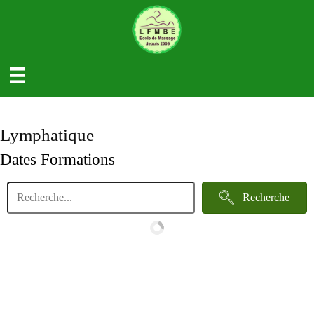
Lymphatique
Dates Formations
Recherche
LFMBE ecole Formation Massage à Lyon - Aix Les Bains - Andrézieux Bouthéon - Besançon -Chalon
Sur Saône - Lyon - Saint Chamond - L'Horme - Valence - Swiss - Paris - Starsbourg - Marseille - Dijon -
Nice